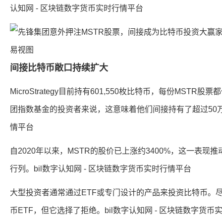
认知网 - 区块链数字货币实时行情平台
易视图
间接比特币敞口持续扩大
MicroStrategy目前持有601,550枚比特币，每份M
团指数基金的投资者来说，这意味着他们间接持有了超过50万枚
情平台
自2020年以来，MSTR的股价已上涨约3400%，这一表
行列。bil数字认知网 - 区块链数字货币实时行情平台
大型投资者通常通过ETF或专门设计的产品来投资比特币。
币ETF，但它选择了拒绝。bil数字认知网 - 区块链数字货币