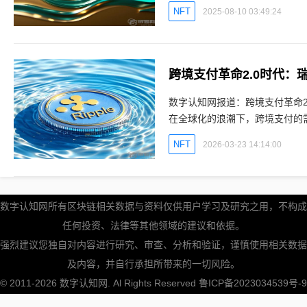
会（SEC）对瑞波实验室及其
NFT
2025-08-10 03:49:24
数字认知网报道：跨境支付革命2
在全球化的浪潮下，跨境支付的
中间环节，导致支付速度慢、成
NFT
2026-03-23 14:14:00
数字认知网所有区块链相关数据与资料仅供用户学习及研究之用，不构成
任何投资、法律等其他领域的建议和依据。
强烈建议您独自对内容进行研究、审查、分析和验证，谨慎使用相关数据
及内容，并自行承担所带来的一切风险。
© 2011-2026
数字认知网
. Al Rights Reserved
鲁ICP备2023034539号-9