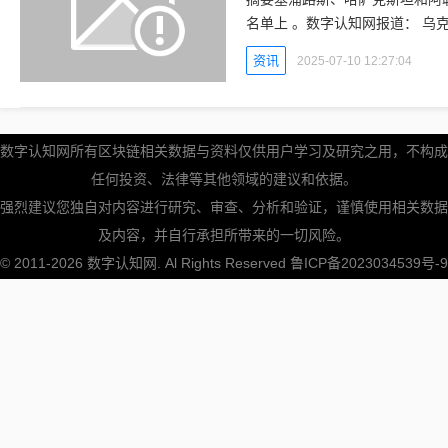
名单上 。数字认知网报道： 乌克兰日前对数十名涉嫌支持俄罗斯战争融资的加密货币特工展
开精确打击，冻结了60家公司和
资讯
2025-07-10 12:27:04
数字认知网所有区块链相关数据与资料仅供用户学习及研究之用，不构成
任何投资、法律等其他领域的建议和依据。
强烈建议您独自对内容进行研究、审查、分析和验证，谨慎使用相关数据
及内容，并自行承担所带来的一切风险。
© 2011-2026
数字认知网
. Al Rights Reserved
鲁ICP备2023034539号-9