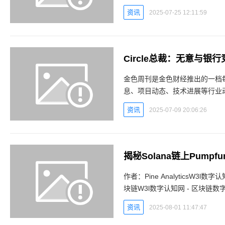
Circle在IPO融资中表现亮眼
资讯
2025-07-25 12:11:59
Circle总裁：无意与
金色周刊是金色财经推出的一档
息、项目动态、技术进展等行业
资讯
2025-07-09 20:06:26
揭秘Solana链上Pum
作者：Pine AnalyticsW3l数字认知网 
块链W3l数字认知网 - 区块链数字货币实时行情平台 摘要 
种高度协同的 meme 代
资讯
2025-08-01 11:47:47