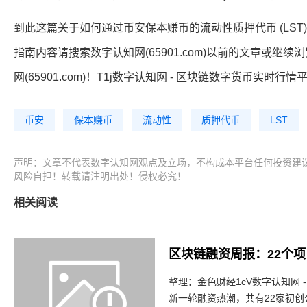
到此这篇关于如何通过币安保本赚币的流动性质押代币 (LST
指南内容请搜索数字认知网(65901.com)以前的文章或
网(65901.com)！T1j数字认知网 - 区块链数字货币实时行情
币安
保本赚币
流动性
质押代币
LST
声明：文章不代表数字认知网观点及立场，不构成本平台任何投资建
风险自担！转载请注明出处！侵权必究！
相关阅读
区块链融资周报：22个项目吸
整理：金色财经1cV数字认知网 - 区块链数
新一轮融资热潮，共有22家初创