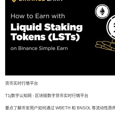
货币实时行情平台
T1j数字认知网 - 区块链数字货币实时行情平台
要点了解币安用户如何通过 WBETH 和 BNSOL 等流动