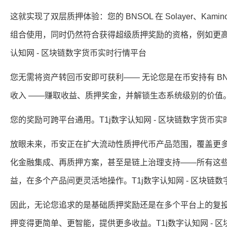
这就实现了双层质押体验：您的 BNSOL 在 Solayer、Kamin
组合使用，同时仍然符合获得超级质押奖励的资格，例如更高的
认知网 - 区块链数字货币实时行情平台
您无需将资产转回币安即可获利—— 无论您是在币安持有 B
收入 ——赚取收益、质押奖金，并解锁生态系统级别的价值。T
您的奖励可跨平台通用。T1j数字认知网 - 区块链数字货币
放眼未来，币安正在扩大流动性质押代币产品范围，覆盖更
化金融集成、再质押方案，甚至是链上治理支持——所有这
益，在多个产品间更灵活地操作。T1j数字认知网 - 区块链
因此，无论您追求的是基础质押奖励还是在多个平台上的复
押变得更简单、更智能，提供更多收益。T1j数字认知网 - 