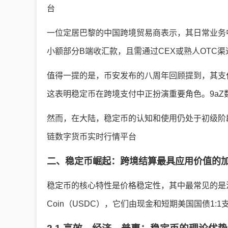
台
一位定居巴黎的中国跨境贸易商表示，其日常业务
小额部分B端收汇款，且需通过CEX或熟人OTC渠
值得一提的是，币安发布的八周年回顾提到，其支付
这表明稳定币在跨境支付中正扮演重要角色。9aZ数
然而，在大陆，稳定币的认知和使用仍处于初级阶段
链数字货币实时行情平台
二、稳定币崛起：跨境结算最具应用价值的
稳定币的核心特性是价格稳定性，其中最常见的是法币
Coin（USDC），它们由现金和短期美国国债1:1