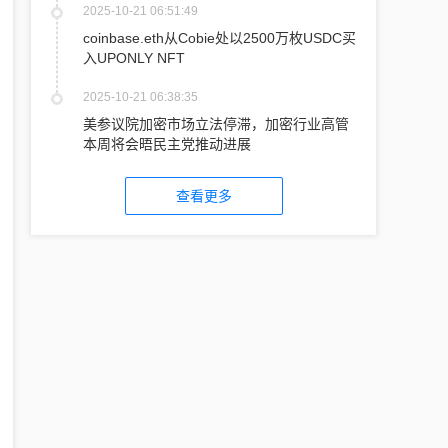
2025-10-21 06:51:49
coinbase.eth从Cobie处以2500万枚USDC买
入UPONLY NFT
2025-10-21 06:38:35
美参议院加密市场立法停滞，加密行业高管
本周将会晤民主党推动进展
查看更多