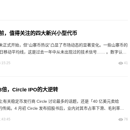
前，值得关注的四大新兴小型代币
未正式开始，但“山寨币热议”凸显了市场动态的显著变化。一些山寨币的
0日移动平均线，这是过去一年中从未出现过的技术信号…… 。数字认知
虽然山寨币的旺季尚未正式开启，但市场动态正在发生显著变化。一
:15:25
41
，Circle IPO的大逆转
有关稳定币发行商 Circle 讨论最多的话题，还是「40 亿美元卖给
RP」的传闻。4 月初 Circle 发布招股书后，业内对其市占率下滑、毛利率偏
质疑声不绝于耳。圈内投资者
:43:45
76