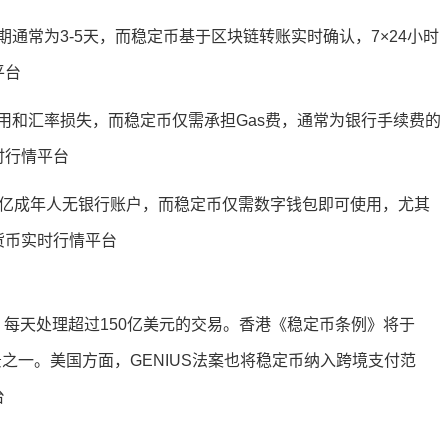
通常为3-5天，而稳定币基于区块链转账实时确认，7×24小时
平台
用和汇率损失，而稳定币仅需承担Gas费，通常为银行手续费的
时行情平台
7亿成年人无银行账户，而稳定币仅需数字钱包即可使用，尤其
字货币实时行情平台
美元，每天处理超过150亿美元的交易。香港《稳定币条例》将于
景之一。美国方面，GENIUS法案也将稳定币纳入跨境支付范
台