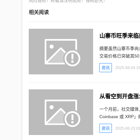
风险自担！转载请注明出处！侵权必究！
相关阅读
山寨币旺季来临
摘要虽然山寨币季尚
交易价格已突破其5
网报道： 
资讯
2025-08-04 16
从看空到开盘涨3倍
一个月前，社交媒体上
Coinbase 或 X
低、盈利渠道单一的
资讯
2025-06-23 01