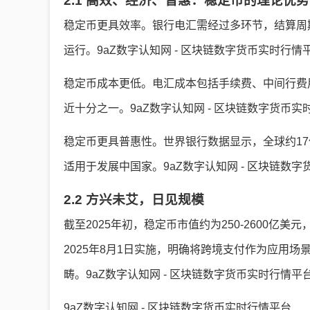
2.1 高效、经济、普惠：稳定币的理论优势
稳定币更具效率。银行电汇需经过多环节，结算周期
运行。9aZ数字认知网 - 区块链数字货币实时行情
稳定币成本更低。电汇成本包括手续费、中间行费
近十分之一。9aZ数字认知网 - 区块链数字货币实
稳定币更具普惠性。世界银行数据显示，全球约1
适用于发展中国家。9aZ数字认知网 - 区块链数
2.2 方兴未艾，日见规模
截至2025年初，稳定币市值约为250-2600亿
2025年8月1日实施，明确将跨境支付作为应用场
畴。9aZ数字认知网 - 区块链数字货币实时行情平
9aZ数字认知网 - 区块链数字货币实时行情平台