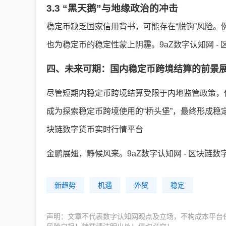
3.3 “黑天鹅”与地缘政治的冲击
稳定币缺乏国家信用背书，可能存在“脱钩”风险。例
也为稳定币的稳定性蒙上阴霾。9aZ数字认知网 -
四、未来可期：国内稳定币跨境结算的前景
尽管短期内稳定币跨境结算受限于内地监管政策，
成为探索稳定币跨境使用的“桥头堡”，最终形成稳定
块链数字货币实时行情平台
金鹏展翅，静候风来。9aZ数字认知网 - 区块链
新趋势
机遇
外贸
稳定
声明：文章不代表数字认知网观点及立场，不构成本平台