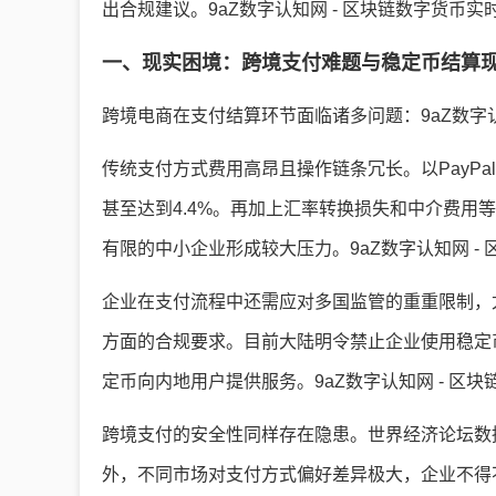
出合规建议。9aZ数字认知网 - 区块链数字货币实
一、现实困境：跨境支付难题与稳定币结算
跨境电商在支付结算环节面临诸多问题：9aZ数字认
传统支付方式费用高昂且操作链条冗长。以PayPal
甚至达到4.4%。再加上汇率转换损失和中介费用
有限的中小企业形成较大压力。9aZ数字认知网 -
企业在支付流程中还需应对多国监管的重重限制，尤
方面的合规要求。目前大陆明令禁止企业使用稳定
定币向内地用户提供服务。9aZ数字认知网 - 区
跨境支付的安全性同样存在隐患。世界经济论坛数
外，不同市场对支付方式偏好差异极大，企业不得不