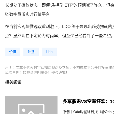
长期处于疲软状态，即便“质押型 ETF”的预期喊了许久，但始
链数字货币实时行情平台
在当前宏观与微观双重刺激下，LDO 终于显现出趋势扭转的迹
点？虽然现在下定论为时尚早，但至少已经看到了一些希望。y
价值
计划
Lido
声明：文章不代表数字认知网观点及立场，不构成本平台任何投资建
风险自担！转载请注明出处！侵权必究！
相关阅读
多军撤退VS空军狂欢：1
原创｜Odaily星球日报（@Oda