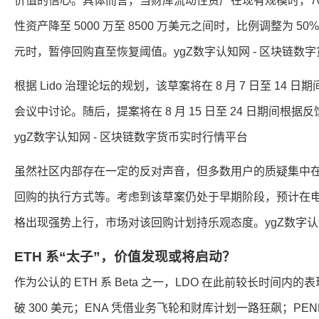
价值的信心。具体而言，当财库流动性资产在现有规模时，70%
性资产降至 5000 万至 8500 万美元之间时，比例调整为 50%
元时，暂停回购直至恢复阈值。ygZ数字认知网 - 区块链数
根据 Lido 治理论坛的规划，该草案将在 8 月 7 日至 14 
会议中讨论。随后，提案将在 8 月 15 日至 24 日期间根据反馈修
ygZ数字认知网 - 区块链数字货币实时行情平台
虽然社区内部存在一定的反对声音，但多数用户的质疑集中
回购的执行方式等。考虑到该草案仍处于早期阶段，预计在电话
格出现强势上行，市场对该回购计划持乐观态度。ygZ数字认
ETH 系“太子”，价值发现或将启动？
作为公认的 ETH 系 Beta 之一，LDO 在此前较长时间
破 300 美元；ENA 凭借业务飞轮和财库计划一路狂飙；PENDL