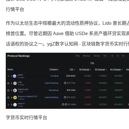
行情平台
作为以太坊生态中规模最大的流动性质押协议，Lido 曾长
榜首位置。尽管近期因 Aave 借助 USDe 系资产循环贷实
话语权的协议之一。ygZ数字认知网 - 区块链数字货币实时
字货币实时行情平台