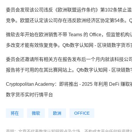
委员会发现该公司违反《欧洲联盟运作条约》第102条禁止
竞争。欧盟还认定该公司存在违反欧洲经济区协定第54条。Qf
微软去年开始在欧洲销售不带 Teams 的 Office，但
多改变才能有效恢复竞争。Qfb数字认知网 - 区块链数字货
委员会还邀请所有相关方在报告发布后一个月内就该科技公
报告将于可用的在其比赛网站上。Qfb数字认知网 - 区块链
Cryptopolitan Academy：即将推出 - 2025 年利用 
数字货币实时行情平台
将在
微软
欧洲
OFFICE
声明：文章不代表数字认知网观点及立场，不构成本平台任何投资建