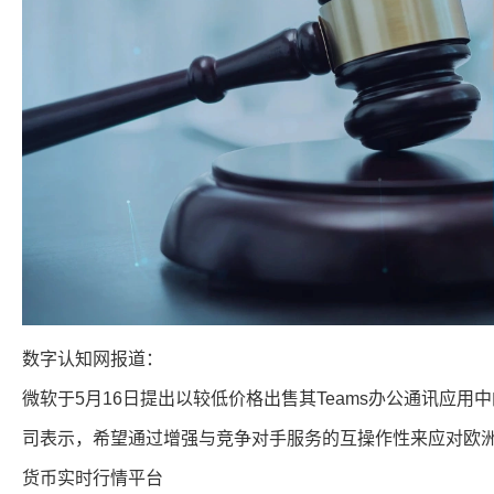
数字认知网报道：
微软于5月16日提出以较低价格出售其Teams办公通讯应用中的Offi
司表示，希望通过增强与竞争对手服务的互操作性来应对欧洲监
货币实时行情平台