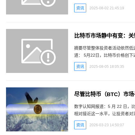
备受关注的加密货币分析师表示
资讯
2025-08-02 21:45:19
比特币市场静中有变：关
摘要尽管整体投资者活动依然低
道： 5月22日，比特币价格创下近112,000美元的历史新高后，尽管市场整体活动相对低迷，
但投资者正密切关注潜在的突破信
资讯
2025-08-05 18:05:35
尽管比特币（BTC）市
数字认知网报道：5 月 22 日，
相对接近这一水平，让投资者对潜
时行情平台 尽管市场活动低迷，
资讯
2026-03-23 14:50:07