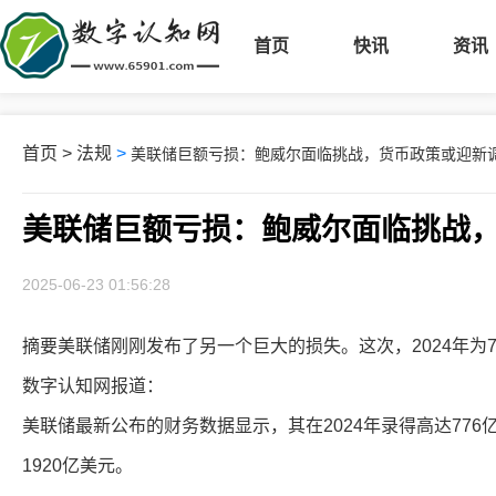
首页
快讯
资讯
首页
>
法规
>
美联储巨额亏损：鲍威尔面临挑战，货币政策或迎新
美联储巨额亏损：鲍威尔面临挑战
2025-06-23 01:56:28
摘要美联储刚刚发布了另一个巨大的损失。这次，2024年为7
数字认知网报道：
美联储最新公布的财务数据显示，其在2024年录得高达77
1920亿美元。