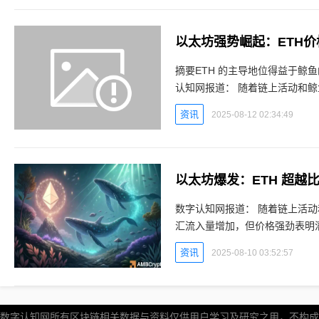
以太坊强势崛起：ETH
摘要ETH 的主导地位得益于鲸
认知网报道： 随着链上活动和鲸鱼增持的加强，以太坊上涨 5%，突破关键阻力位。外汇流
入量增加，但价格强劲表明潜在
资讯
2025-08-12 02:34:49
以太坊爆发：ETH 超越
数字认知网报道： 随着链上活动和鲸鱼增持的加强，以太坊上涨 5%，突破关键阻力位。 外
汇流入量增加，但价格强劲表明潜在需求可
为焦点，飙升 5%，突破比特币！1
资讯
2025-08-10 03:52:57
数字认知网所有区块链相关数据与资料仅供用户学习及研究之用，不构成