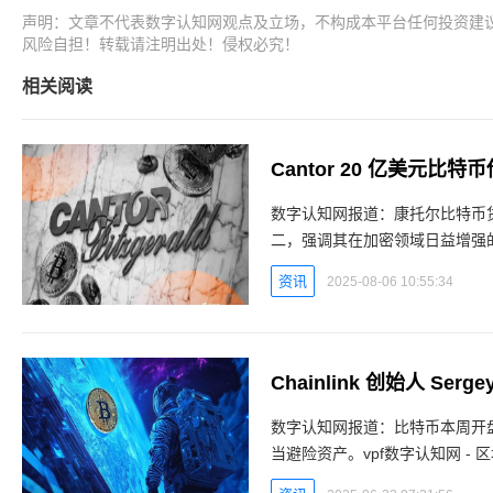
声明：文章不代表数字认知网观点及立场，不构成本平台任何投资建
风险自担！转载请注明出处！侵权必究！
相关阅读
Cantor 20 亿美元
数字认知网报道：康托尔比特币
二，强调其在加密领域日益增强的
主经纪商FalconX和加密借贷
资讯
2025-08-06 10:55:34
数字认知网报道：比特币本周开
当避险资产。vpf数字认知网 -
罗夫 (Sergey Nazarov) 