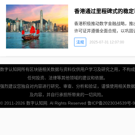
香港通过里程碑式的稳定
香港积极推动数字金融战略，推
许可证并遵循全面合规，以巩固该
货币实时行情平台香港实施稳定
法规
2025-07-31 12:07:00
数字认知网所有区块链相关数据与资料仅供用户学习及研究之用，不构成
任何投资、法律等其他领域的建议和依据。
强烈建议您独自对内容进行研究、审查、分析和验证，谨慎使用相关数据
及内容，并自行承担所带来的一切风险。
© 2011-2026
数字认知网
. Al Rights Reserved
鲁ICP备2023034539号-9