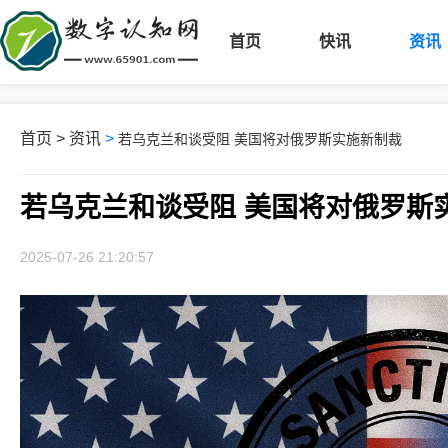
首页
快讯
资讯
首页
>
资讯
>
若乌克兰和谈受阻 美国将对俄罗斯实施新制裁
若乌克兰和谈受阻 美国将对俄罗斯
2025-07-26 21:20:57