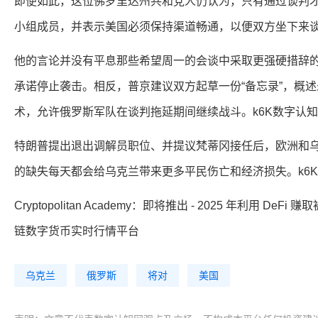
即便如此，这位佛罗里达州共和党人仍认为，只有通过谈判才
小组成员，并表示美国必须保持渠道畅通，以便双方坐下来谈判
他的言论并没有平息那些希望周一的会谈中采取更强硬措辞
承诺停止袭击。相反，普京建议双方起草一份“备忘录”，概
术，允许俄罗斯军队在谈判拖延期间继续战斗。k6K数字认知
特朗普提出退出调解员职位、并提议梵蒂冈接任后，欧洲和
的缺失每天都会给乌克兰带来更多平民伤亡和经济损失。k6K
Cryptopolitan Academy：即将推出 - 2025 年利用 
链数字货币实时行情平台
乌克兰
俄罗斯
将对
美国