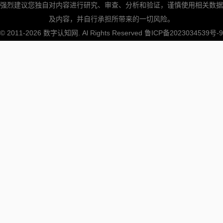
强烈建议您独自对内容进行研究、审查、分析和验证，谨慎使用相关数据
及内容，并自行承担所带来的一切风险。
© 2011-2026
数字认知网
. Al Rights Reserved
鲁ICP备2023034539号-9