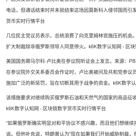
电话，但通话结束时并未就结束这场因莫斯科入侵邻国而引发的
货币实时行情平台
几位民主党议员表示，总统浪费了向克里姆林宫施压的机会
扩大制裁除非俄罗斯领导人同意停火。k6K数字认知网 - 区
美国国务卿马尔科·卢比奥在参议院听证会上发言。来源：PB
在参议院外交关系委员会作证时，卢比奥被问及共和党参议员
施加广泛的新惩罚，旨在切断其用于战争的资金。k6K数字认
该措施要求对继续购买俄罗斯石油和天然气的国家的商品征收 
k6K数字认知网 - 区块链数字货币实时行情平台
“如果俄罗斯确实明显对和平协议不感兴趣，而且他们想继续
说。但他补充说，特朗普认为“现在如果我们开始威胁制裁，