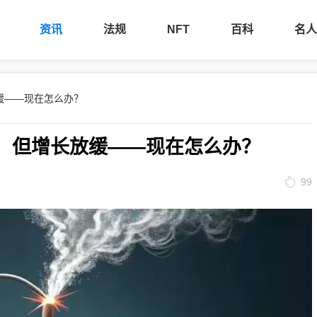
资讯
法规
NFT
百科
名人
放缓——现在怎么办？
美元，但增长放缓——现在怎么办？
99