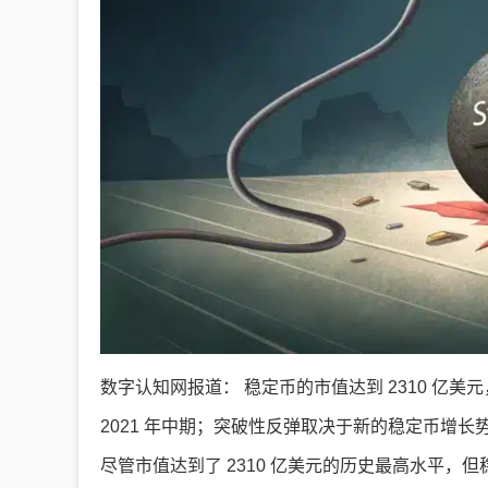
数字认知网报道： 稳定币的市值达到 2310 亿
2021 年中期；突破性反弹取决于新的稳定币增长
尽管市值达到了 2310 亿美元的历史最高水平，