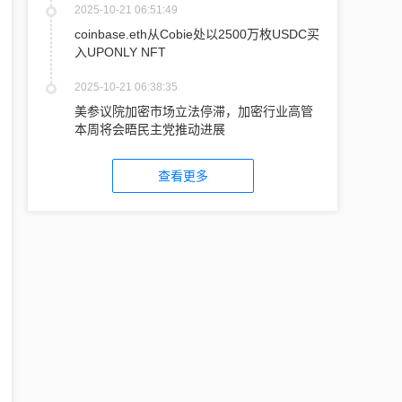
2025-10-21 06:51:49
coinbase.eth从Cobie处以2500万枚USDC买
入UPONLY NFT
2025-10-21 06:38:35
美参议院加密市场立法停滞，加密行业高管
本周将会晤民主党推动进展
查看更多