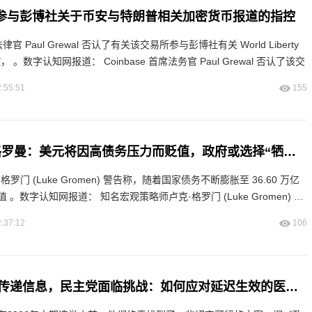
 否认参与彭博社关于币安与特朗普相关加密货币报道的指控
法律官 Paul Grewal 否认了有关该交易所参与彭博社有关 World Liberty
Financial 报道的指控， 。数字认知网报道： Coinbase 首席法务官 Paul Grewal 否认了该交
:55:51
155
宏观专家卢克·格罗曼：美元将因高债务压力而贬值，政府或选择“牺牲”货币
门 (Luke Gromen) 警告称，随着国家债务不断膨胀至 36.60 万亿
宏观策略师卢克·格罗门 (Luke Gromen) 发
国家债务规模膨胀
:37:12
106
特朗普巨额法案传递信息，民主党面临挑战：如何应对延迟生效的医疗补助削减