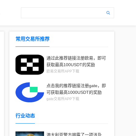
常用交易所推荐
通过此推荐链接注册欧易，即可
获取最高100USDT的奖励
欧易交易所APP下载
点击我的推荐链接注册gate，即
可获取最高1000USDT的奖励
gate交易所APP下载
行业动态
澳大利亚警方揭露了一项涉及