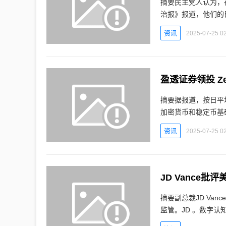
摘要民主党人认为，
治报》报道，他们的目标是 。数字认知
他们终于有了切实可行
资讯
2025-07-25 02
盈透证券领投 Ze
摘要据报道，按日平
加密货币和稳定币基础设施
按日平均收入计算，
资讯
2025-07-25 02
JD Vance
摘要副总裁JD Va
监管。JD 。数字认知网报道： 美国副总统JD Vance指责
持高位、通胀放缓的