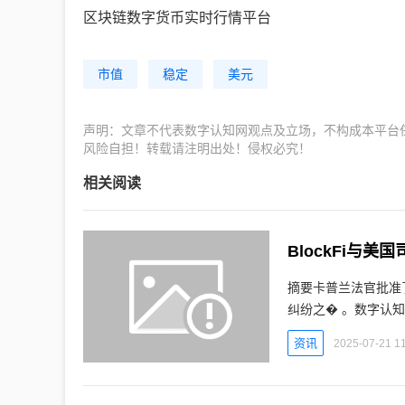
区块链数字货币实时行情平台
市值
稳定
美元
声明：文章不代表数字认知网观点及立场，不构成本平台
风险自担！转载请注明出处！侵权必究！
相关阅读
摘要卡普兰法官批准了
纠纷之� 。数字认知网报道： 关键要点 加密货币借贷机构Blo
和解，结束了涉及3
资讯
2025-07-21 11