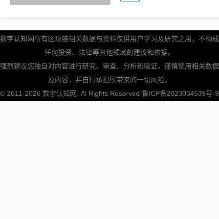
数字认知网所有区块链相关数据与资料仅供用户学习及研究之用，不构成
任何投资、法律等其他领域的建议和依据。
强烈建议您独自对内容进行研究、审查、分析和验证，谨慎使用相关数据
及内容，并自行承担所带来的一切风险。
© 2011-2026
数字认知网
. Al Rights Reserved
鲁ICP备2023034539号-9