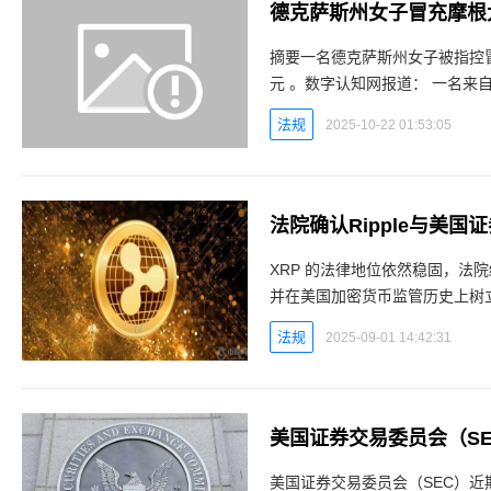
德克萨斯州女子冒充摩根
摘要一名德克萨斯州女子被指控
元 。数字认知网报道： 一名来自德克萨斯州的女子因冒充摩根大通并从一对老年夫妇的银行
账户中盗取4.9万美元，被判处多
法规
2025-10-22 01:53:05
XRP 的法律地位依然稳固，法院结
并在美国加密货币监管历史上树立
情平台法院终结 Ripple 与 SEC
法规
2025-09-01 14:42:31
美国证券交易委员会（SEC）近期启动的