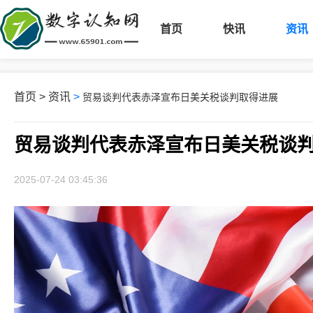
首页
快讯
资讯
首页
>
资讯
>
贸易谈判代表赤泽宣布日美关税谈判取得进展
贸易谈判代表赤泽宣布日美关税谈
2025-07-24 03:45:36