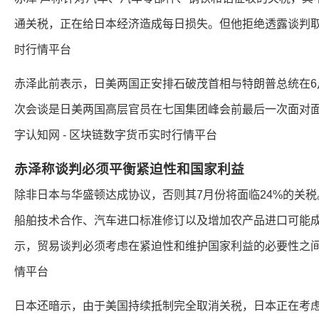
通关税，正在给日本经济造成每日损失。但他拒绝透露谈判取得
时行情平台
赤泽此前表示，日美两国正安排石破茂首相与特朗普总统在6
次会谈是日美两国高层官员在七国集团峰会前最后一次面对面
字认知网 - 区块链数字货币实时行情平台
赤泽称谈判必须平衡紧迫性和国家利益
除非日本与华盛顿达成协议，否则其7月份将面临24%的关税。
船舶技术合作、汽车进口标准修订以及增加农产品进口可能
示，贸易谈判必须考虑在紧迫性和维护国家利益的必要性之间取
情平台
日本还暗示，由于美国持续抵制完全取消关税，日本正在考