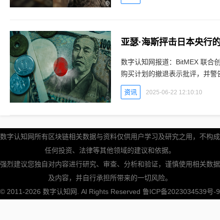
亚瑟·海斯抨击日本央行
数字认知网报道：BitMEX 联合创始
购买计划的撤退表示批评，并警告
实时行情平台 “日本央行即将打败
资讯
2025-06-22 12:10:10
数字认知网所有区块链相关数据与资料仅供用户学习及研究之用，不构成
任何投资、法律等其他领域的建议和依据。
强烈建议您独自对内容进行研究、审查、分析和验证，谨慎使用相关数据
及内容，并自行承担所带来的一切风险。
© 2011-2026
数字认知网
. Al Rights Reserved
鲁ICP备2023034539号-9