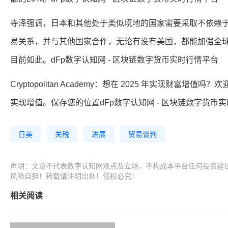
寺泽强调，日本和其他处于类似境地的国家需要采取不依赖
易关系，并与其他国家合作，无论有没有美国，都能加强全
目前如此。dFp数字认知网 - 区块链数字货币实时行情平台
Cryptopolitan Academy：想在 2025 年实现财富
实现增值。保存您的位置dFp数字认知网 - 区块链数字货币
日美
关税
进展
贸易谈判
声明：文章不代表数字认知网观点及立场，不构成本平台任何投资建
风险自担！转载请注明出处！侵权必究！
相关阅读