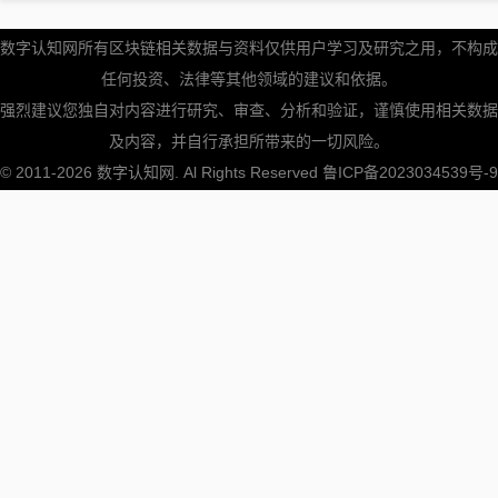
数字认知网所有区块链相关数据与资料仅供用户学习及研究之用，不构成
任何投资、法律等其他领域的建议和依据。
强烈建议您独自对内容进行研究、审查、分析和验证，谨慎使用相关数据
及内容，并自行承担所带来的一切风险。
© 2011-2026
数字认知网
. Al Rights Reserved
鲁ICP备2023034539号-9