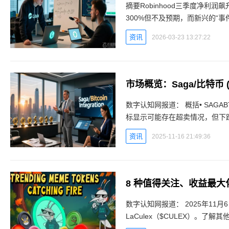
摘要Robinhood三季度净利
300%但不及预期，而新兴的“事件
Lisk/比特币交易区间狭窄，关键支
资讯
2026-03-23 13:27:22
市场概览：Saga/比特币 (
数字认知网报道： 概括• SAGA
标显示可能存在超卖情况，但下
缺乏方向性判断。B1b数字认知网
资讯
2025-11-16 21:49:36
数字认知网报道： 2025年11月6日 | 03:45探索最值得购买的加密货币预售项目，包括
LaCulex（$CULEX）。了解
SHIB。加入这场加密货币的狂