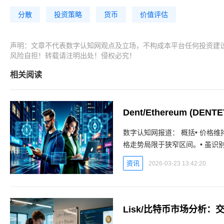
分散
投资策略
货币
价值评估
声明：文章不代表数字认知网观点及立场，不构成本平台任何投资建
风险自担！转载请注明出处！侵权必究！
相关阅读
Dent/Ethereum (DENT
数字认知网报道： 概括• 价格
格走势局限于狭窄区间。• 虽识别
能中性，MACD 指标显示趋势强
资讯
2026-03-23 13:42:20
Lisk/比特币市场分析