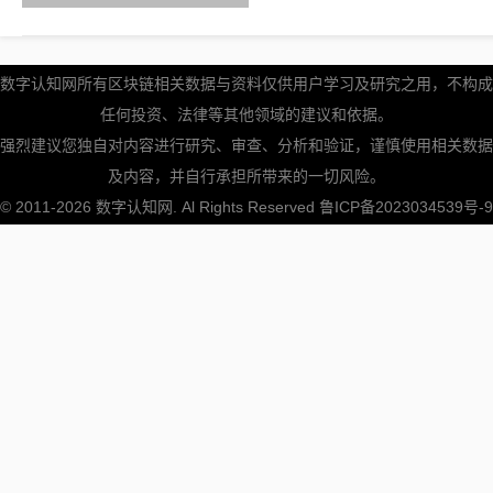
数字认知网所有区块链相关数据与资料仅供用户学习及研究之用，不构成
任何投资、法律等其他领域的建议和依据。
强烈建议您独自对内容进行研究、审查、分析和验证，谨慎使用相关数据
及内容，并自行承担所带来的一切风险。
© 2011-2026
数字认知网
. Al Rights Reserved
鲁ICP备2023034539号-9