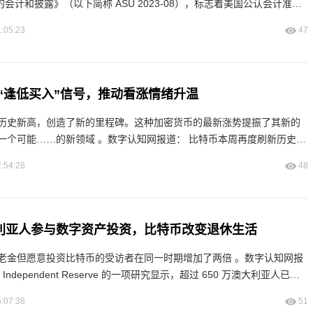
产的会计和披露》（以下简称 ASU 2023-08），标志着美国公认会计准则
下加密资产会计处理的重大
:05:23
47
“逢低买入”信号，推动看涨情绪升温
历史新高，创造了新的里程碑。这种加密货币的最新涨势提振了其新的
……的新领域 。数字认知网报道： 比特币本周再度刷新历史高
的一个重要里程碑。在最新的价格飙升中，这一加密货币不仅增
:54:26
48
大利亚人参与数字资产投资，比特币改变退休生活
老金但愿意投资比特币的受访者在同一时期增加了两倍 。数字认知网报
字资产。根据该交易所的最新调查
:07:38
51