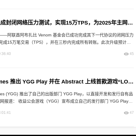
Venom基金会完成封闭网络压力测试，实现15万TPS，为2025年主网升级奠定基础
3日——阿联酋阿布扎比 Venom 基金会已成功完成其下一代协议的闭网压力
完成15万笔交易（TPS），并在三秒内完成所有转账。此次升级预计将
，届时 Venom 将跻身[…] 。数
:36:40
45
Yield Guild Games 推出 YGG Play 并在 Abstract 上线首款游戏“LOL Land”
 Games (YGG) 推出了自己的出版部门 YGG Play，以直接开发和发行自有品
的发行部门 YGG Play，
发和发行游戏
:01:41
47