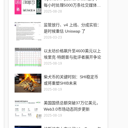
每小时处理5000万条社交媒体帖
子，赋能AI应用创新
2025-08-28
监管放行、v4 上线、分成实验：
是时候重估 Uniswap 了
2026-03-23
以太坊价格飙升至4600美元以上
埃里克·特朗普与批评者展开争论
2025-08-19
柴犬币的关键时刻：SHI稳定币
或将重塑SHIB未来
2025-08-19
美国国债总额突破37万亿美元，
Web3.0市场动态同步更新
2025-08-19