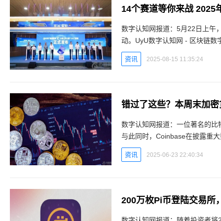
14个赛道等你来战 202
数字认知网报道：5月22日上午，
动。UyU数字认知网 - 区块链
情平台作为最具时代特征的新型
资讯
2025-08-15 11:35:24
错过了这些？本周末加密
数字认知网报道：一位著名的比
与此同时，Coinbase在披
烦。另有消息称，一名曼哈顿加
资讯
2025-06-23 22:40:34
200万枚Pi币登陆交易
数字认知网报道：随着投资者将2