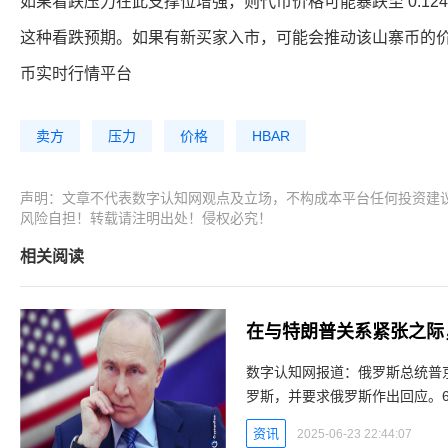
如果看跌压力在此支撑位增强，则代币价格可能暴跌至 0.12
这种看跌预期。如果有新买家入市，可能会推动该山寨币的价格突
币实时行情平台
卖方
压力
价格
HBAR
声明：文章不代表数字认知网观点及立场，不构成本平台任何投资建
风险自担！转载请注明出处！侵权必究！
相关阅读
在与特朗普关系紧张之际
数字认知网报道：俄罗斯总统普
罗斯，并要求俄罗斯作出回应。6f
杀我们，我们应该报复。”据 R
资讯
2025-06-23 22:44:07